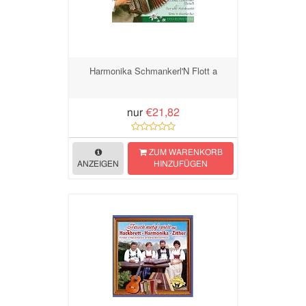
Harmonika Schmankerl'N Flott a
nur
€21,82
ZUM WARENKORB
ANZEIGEN
HINZUFÜGEN