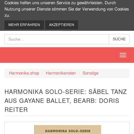
Cookies helfen uns unseren Service zu gewährleisten. Durch
Nutzung unserer Dienste stimmen Sie der Verwendung von Cookies
zu.
0
MEHR ERFAHREN
AKZEPTIEREN
Toggl
navig
Harmonika.shop
Harmonikanoten
Sonstige
HARMONIKA SOLO-SERIE: SÄBEL TANZ
AUS GAYANE BALLET, BEARB: DORIS
REITER