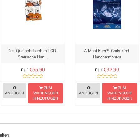
Das Quetschnbuch mit CD -
A Musi Fuer'S Christkind.
Steirische Han...
Handharmonika
nur
€55,90
nur
€32,90
ZUM
ZUM
ANZEIGEN
WARENKORB
ANZEIGEN
WARENKORB
HINZUFÜGEN
HINZUFÜGEN
alten