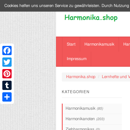
Cookies helfen uns unseren Service zu gewährleisten. Durch Nutzung
Start
Harmonikamusik
Har
Impressum
Facebook
Twitter
Harmonika.shop
Lernhefte und 
Pinterest
KATEGORIEN
Tumblr
Share
Harmonikamusik
(85)
Harmonikanoten
(203)
Ziehharmonikas
(0)