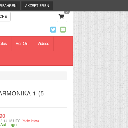
ERFAHREN
AKZEPTIEREN
0
ales
Vor Ort
Videos
ARMONIKA 1 (5
90
13:14:15 UTC
(Mehr Infos)
:
Auf Lager