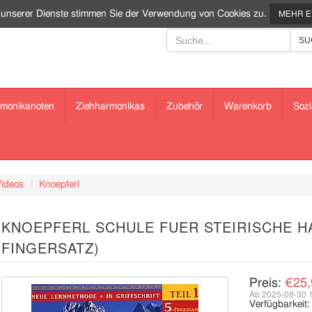
 unserer Dienste stimmen Sie der Verwendung von Cookies zu.
MEHR 
monikanoten
Ziehharmonikas
Zubehör
Warenkorb
Sozi
Videos
Knoepferl
KNOEPFERL SCHULE FUER STEIRISCHE H
FINGERSATZ)
Preis:
€25,
Ab 2025-08-30 
Verfügbarkeit