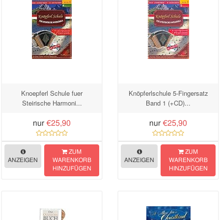
Knoepferl Schule fuer
Knöpferlschule 5-Fingersatz
Steirische Harmoni...
Band 1 (+CD)...
nur
€25,90
nur
€25,90
ZUM
ZUM
ANZEIGEN
WARENKORB
ANZEIGEN
WARENKORB
HINZUFÜGEN
HINZUFÜGEN