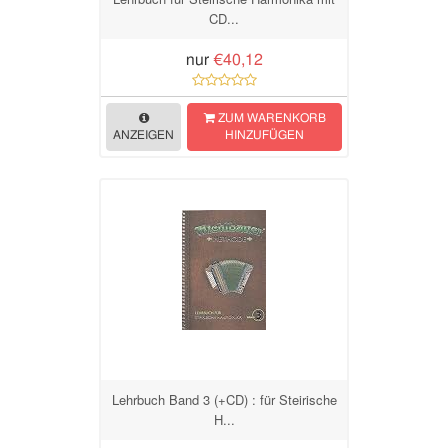
CD...
nur
€40,12
ZUM WARENKORB
ANZEIGEN
HINZUFÜGEN
Lehrbuch Band 3 (+CD) : für Steirische
H...