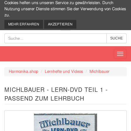
Cookies helfen uns unseren Service zu gewährleisten. Durch
Nutzung unserer Dienste stimmen Sie der Verwendung von Cookies
zu.
0
MEHR ERFAHREN
AKZEPTIEREN
Toggl
navig
Harmonika.shop
Lernhefte und Videos
Michlbauer
MICHLBAUER - LERN-DVD TEIL 1 -
PASSEND ZUM LEHRBUCH