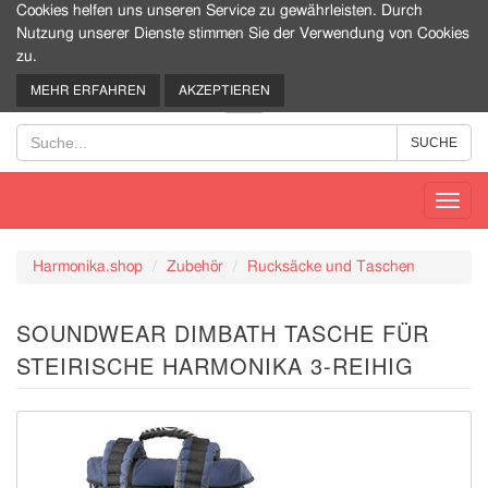
Cookies helfen uns unseren Service zu gewährleisten. Durch
Nutzung unserer Dienste stimmen Sie der Verwendung von Cookies
zu.
0
MEHR ERFAHREN
AKZEPTIEREN
Toggl
navig
Harmonika.shop
Zubehör
Rucksäcke und Taschen
SOUNDWEAR DIMBATH TASCHE FÜR
STEIRISCHE HARMONIKA 3-REIHIG