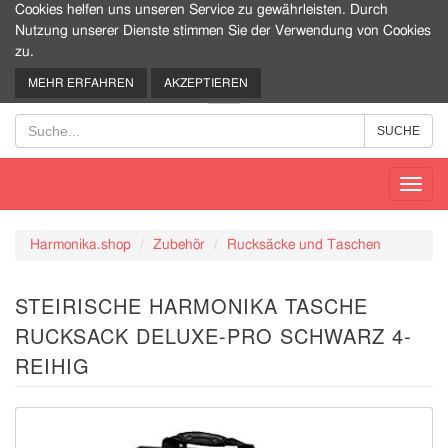
Cookies helfen uns unseren Service zu gewährleisten. Durch
Nutzung unserer Dienste stimmen Sie der Verwendung von Cookies
zu.
0
MEHR ERFAHREN
AKZEPTIEREN
Toggl
navig
Harmonika.shop
Zubehör
Rucksäcke und Taschen
STEIRISCHE HARMONIKA TASCHE
RUCKSACK DELUXE-PRO SCHWARZ 4-
REIHIG