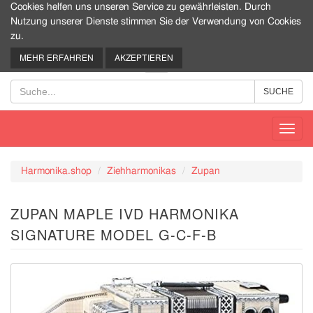
Cookies helfen uns unseren Service zu gewährleisten. Durch
Nutzung unserer Dienste stimmen Sie der Verwendung von Cookies
zu.
0
MEHR ERFAHREN
AKZEPTIEREN
Toggl
navig
Harmonika.shop
Ziehharmonikas
Zupan
ZUPAN MAPLE IVD HARMONIKA
SIGNATURE MODEL G-C-F-B