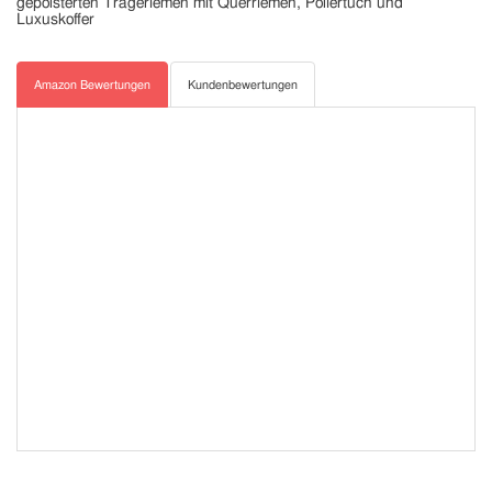
gepolsterten Trageriemen mit Querriemen, Poliertuch und
Luxuskoffer
Amazon Bewertungen
Kundenbewertungen