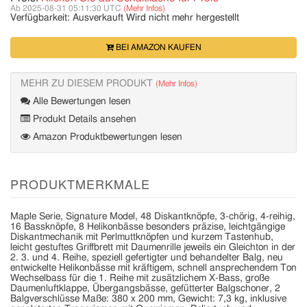
Ab 2025-08-31 05:11:30 UTC
(Mehr Infos)
Verfügbarkeit:
Ausverkauft
Wird nicht mehr hergestellt
BEI AMAZON KAUFEN
MEHR ZU DIESEM PRODUKT
(Mehr Infos)
Alle Bewertungen lesen
Produkt Details ansehen
Amazon Produktbewertungen lesen
PRODUKTMERKMALE
Maple Serie, Signature Model, 48 Diskantknöpfe, 3-chörig, 4-reihig,
16 Bassknöpfe, 8 Helikonbässe besonders präzise, leichtgängige
Diskantmechanik mit Perlmuttknöpfen und kurzem Tastenhub,
leicht gestuftes Griffbrett mit Daumenrille jeweils ein Gleichton in der
2. 3. und 4. Reihe, speziell gefertigter und behandelter Balg, neu
entwickelte Helikonbässe mit kräftigem, schnell ansprechendem Ton
Wechselbass für die 1. Reihe mit zusätzlichem X-Bass, große
Daumenluftklappe, Übergangsbässe, gefütterter Balgschoner, 2
Balgverschlüsse Maße: 380 x 200 mm, Gewicht: 7,3 kg, inklusive