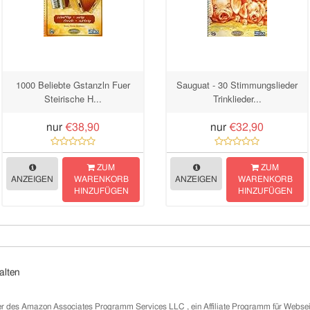
1000 Beliebte Gstanzln Fuer
Sauguat - 30 Stimmungslieder
Steirische H...
Trinklieder...
nur
€38,90
nur
€32,90
ZUM
ZUM
ANZEIGEN
WARENKORB
ANZEIGEN
WARENKORB
HINZUFÜGEN
HINZUFÜGEN
alten
er des Amazon Associates Programm Services LLC , ein Affiliate Programm für Webs