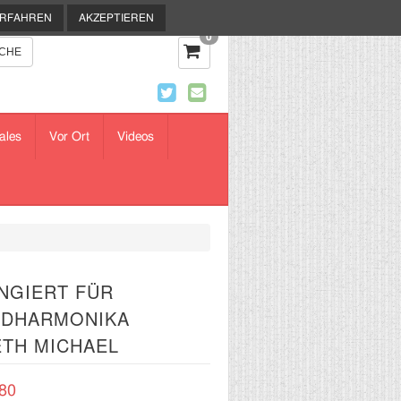
ERFAHREN
AKZEPTIEREN
0
ales
Vor Ort
Videos
NGIERT FÜR
ANDHARMONIKA
ETH MICHAEL
80