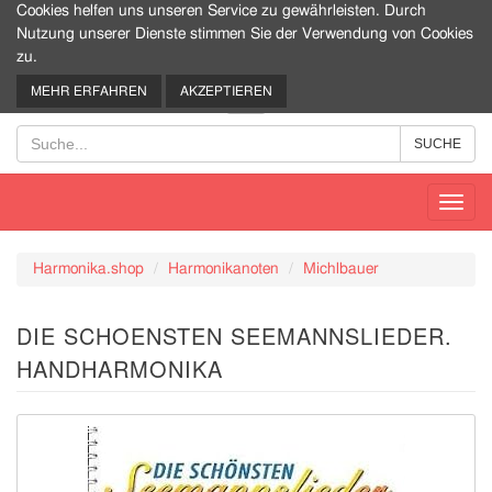
Cookies helfen uns unseren Service zu gewährleisten. Durch
Nutzung unserer Dienste stimmen Sie der Verwendung von Cookies
zu.
0
MEHR ERFAHREN
AKZEPTIEREN
Toggl
navig
Harmonika.shop
Harmonikanoten
Michlbauer
DIE SCHOENSTEN SEEMANNSLIEDER.
HANDHARMONIKA