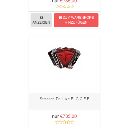
nur
€785,00
ZUM WARENKORB
ANZEIGEN
HINZUFÜGEN
Strasser, De Luxe E, G-C-F-B
nur
€785,00